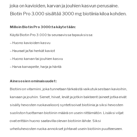
joka on kavioiden, karvan ja jouhien kasvun perusaine.
Biotin Pro 3.000 sisältää 3000 mg biotiinia kiloa kohden.
Milloin Biotin Pro 3000:ta käytetään:
Käytä Biotin Pro 3.000:ta seuraavissa tapauksissa:
– Huono kavioiden kasvu
– Hauraat ja/tai herkät kaviot
– Huono karvan tai jouhien kasvu
– Harva karvapeite, harja ja häntä
Ainesosien ominaisuudet:
Biotiini on vitamiini, joka tunnetaan tärkeästä vaikutuksestaan kavioihin,
karvaan ja jouhiin. Sienet, hiivat, levät ja jotkin bakteerit (aineet jotka eivät
sisälly hevosten ruokavalioon) syntetisoivat biotiinia ja siksi hevosten
suoliston tuottaman biotiinin määrä on usein riittämätön. Lisäksi viljat
ovat erittäin huono saatavilla olevan biotiinin lähde. Siksi
urheiluhevosten ruoka-annokset johtavat usein biotiinin puutteeseen.