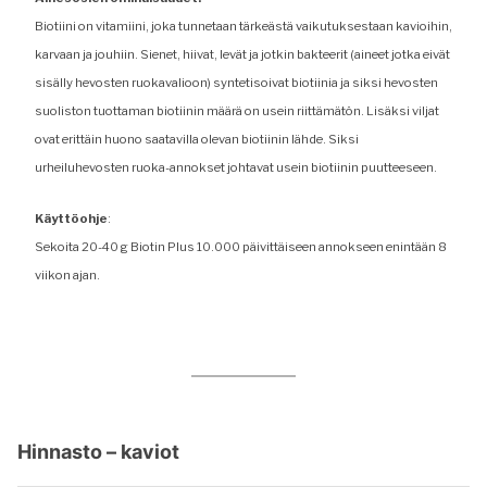
Biotiini on vitamiini, joka tunnetaan tärkeästä vaikutuksestaan kavioihin,
karvaan ja jouhiin. Sienet, hiivat, levät ja jotkin bakteerit (aineet jotka eivät
sisälly hevosten ruokavalioon) syntetisoivat biotiinia ja siksi hevosten
suoliston tuottaman biotiinin määrä on usein riittämätön. Lisäksi viljat
ovat erittäin huono saatavilla olevan biotiinin lähde. Siksi
urheiluhevosten ruoka-annokset johtavat usein biotiinin puutteeseen.
Käyttöohje
:
Sekoita 20-40 g Biotin Plus 10.000 päivittäiseen annokseen enintään 8
viikon ajan.
Hinnasto – kaviot