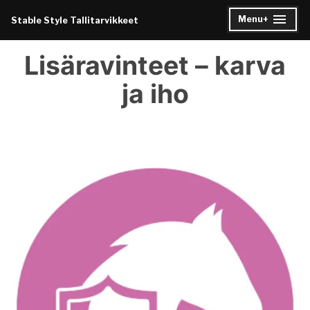
Skip
Menu
+
Stable Style Tallitarvikkeet
expanded
collapsed
to
content
Lisäravinteet – karva
ja iho