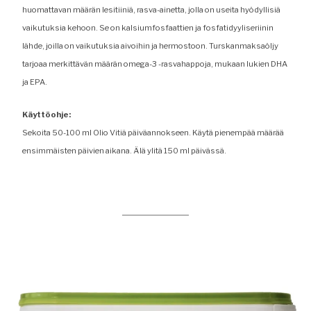
huomattavan määrän lesitiiniä, rasva-ainetta, jolla on useita hyödyllisiä
vaikutuksia kehoon. Se on kalsiumfosfaattien ja fosfatidyyliseriinin
lähde, joilla on vaikutuksia aivoihin ja hermostoon. Turskanmaksaöljy
tarjoaa merkittävän määrän omega-3 -rasvahappoja, mukaan lukien DHA
ja EPA.
Käyttöohje:
Sekoita 50-100 ml Olio Vitiä päiväannokseen. Käytä pienempää määrää
ensimmäisten päivien aikana. Älä ylitä 150 ml päivässä.