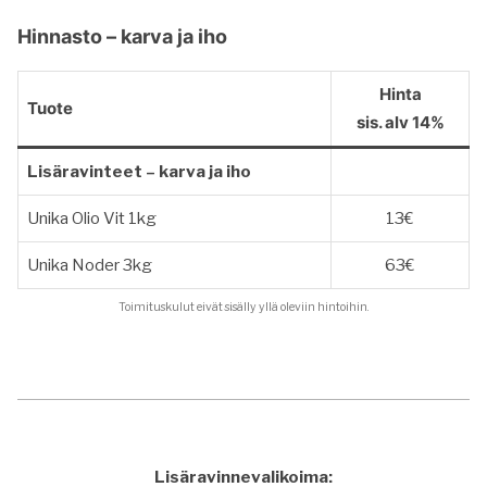
Hinnasto – karva ja iho
Hinta
Tuote
sis. alv 14%
Lisäravinteet – karva ja iho
Unika Olio Vit 1kg
13€
Unika Noder 3kg
63€
Toimituskulut eivät sisälly yllä oleviin hintoihin.
Lisäravinnevalikoima: