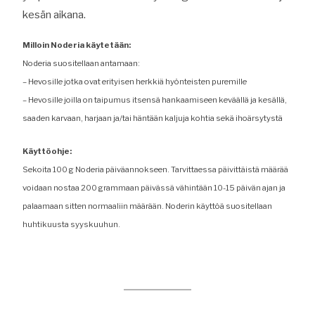
kesän aikana.
Milloin Noderia käytetään:
Noderia suositellaan antamaan:
– Hevosille jotka ovat erityisen herkkiä hyönteisten puremille
– Hevosille joilla on taipumus itsensä hankaamiseen keväällä ja kesällä,
saaden karvaan, harjaan ja/tai häntään kaljuja kohtia sekä ihoärsytystä
Käyttöohje:
Sekoita 100 g Noderia päiväannokseen. Tarvittaessa päivittäistä määrää
voidaan nostaa 200 grammaan päivässä vähintään 10-15 päivän ajan ja
palaamaan sitten normaaliin määrään. Noderin käyttöä suositellaan
huhtikuusta syyskuuhun.