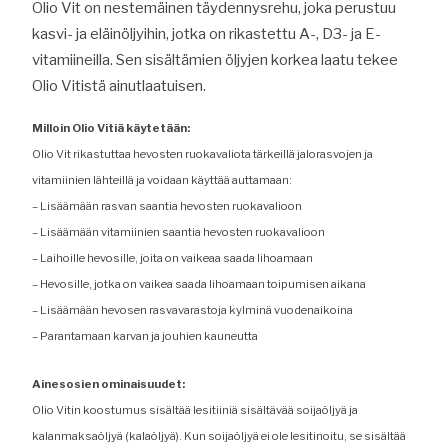
Olio Vit on nestemäinen täydennysrehu, joka perustuu
kasvi- ja eläinöljyihin, jotka on rikastettu A-, D3- ja E-
vitamiineilla. Sen sisältämien öljyjen korkea laatu tekee
Olio Vitistä ainutlaatuisen.
Milloin Olio Vitiä käytetään:
Olio Vit rikastuttaa hevosten ruokavaliota tärkeillä jalorasvojen ja
vitamiinien lähteillä ja voidaan käyttää auttamaan:
– Lisäämään rasvan saantia hevosten ruokavalioon
– Lisäämään vitamiinien saantia hevosten ruokavalioon
– Laihoille hevosille, joita on vaikeaa saada lihoamaan
– Hevosille, jotka on vaikea saada lihoamaan toipumisen aikana
– Lisäämään hevosen rasvavarastoja kylminä vuodenaikoina
– Parantamaan karvan ja jouhien kauneutta
Ainesosien ominaisuudet:
Olio Vitin koostumus sisältää lesitiiniä sisältävää soijaöljyä ja
kalanmaksaöljyä (kalaöljyä). Kun soijaöljyä ei ole lesitinoitu, se sisältää