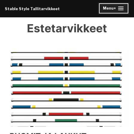
Skip
Menu
+
Stable Style Tallitarvikkeet
expanded
collapsed
to
content
Estetarvikkeet