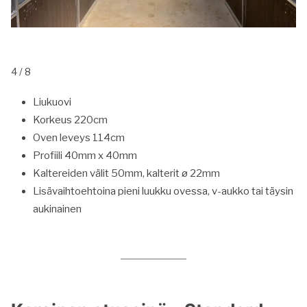
5 / 8
Liukuovi
Korkeus 220cm
Oven leveys 114cm
Profiili 40mm x 40mm
Kaltereiden välit 50mm, kalterit ø 22mm
Lisävaihtoehtoina pieni luukku ovessa, v-aukko tai täysin
aukinainen