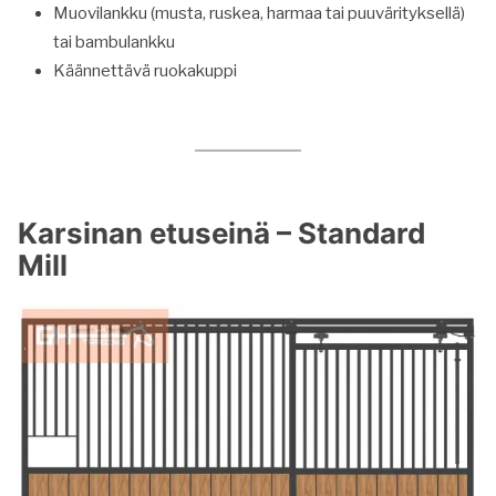
Muovilankku (musta, ruskea, harmaa tai puuvärityksellä)
tai bambulankku
Käännettävä ruokakuppi
Karsinan etuseinä – Standard
Mill