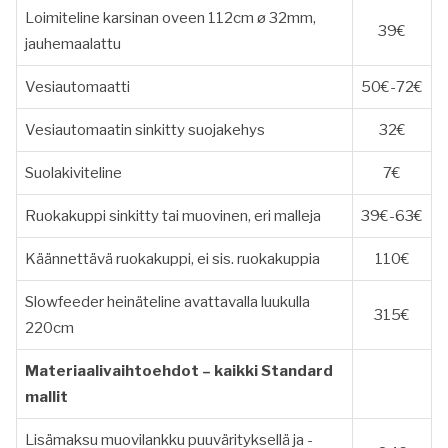
Loimiteline karsinan oveen 112cm ø 32mm,
39€
jauhemaalattu
Vesiautomaatti
50€-72€
Vesiautomaatin sinkitty suojakehys
32€
Suolakiviteline
7€
Ruokakuppi sinkitty tai muovinen, eri malleja
39€-63€
Käännettävä ruokakuppi, ei sis. ruokakuppia
110€
Slowfeeder heinäteline avattavalla luukulla
315€
220cm
Materiaalivaihtoehdot – kaikki Standard
mallit
Lisämaksu muovilankku puuvärityksellä ja -