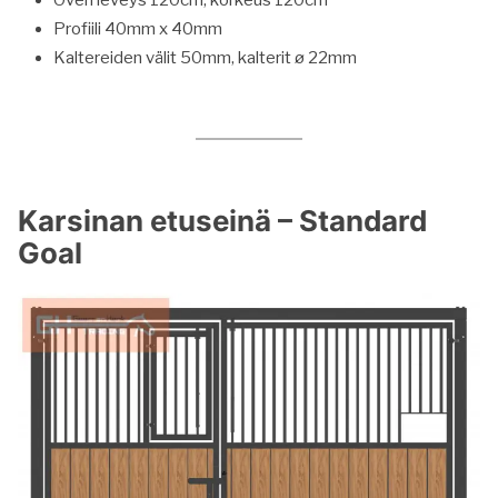
Oven leveys 120cm, korkeus 120cm
Profiili 40mm x 40mm
Kaltereiden välit 50mm, kalterit ø 22mm
Karsinan etuseinä – Standard
Goal