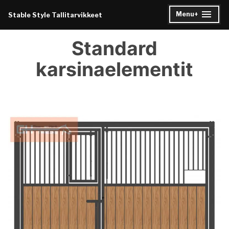
Skip
Menu
+
Stable Style Tallitarvikkeet
expanded
collapsed
to
content
Standard
karsinaelementit