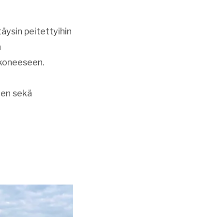
täysin peitettyihin
n
ykoneeseen.
ojen sekä