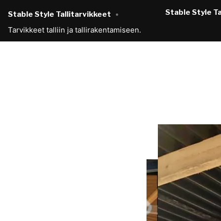
Skip
Stable Style Ta
Stable Style Tallitarvikkeet
to
Tarvikkeet talliin ja tallirakentamiseen.
content