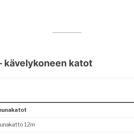
– kävelykoneen katot
eunakatot
eunakatto 12m