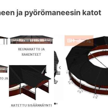
een ja pyörömaneesin katot
REUNAKATTO JA
RAKENTEET
TO JA
KATETTU SISÄÄNKÄYNTI