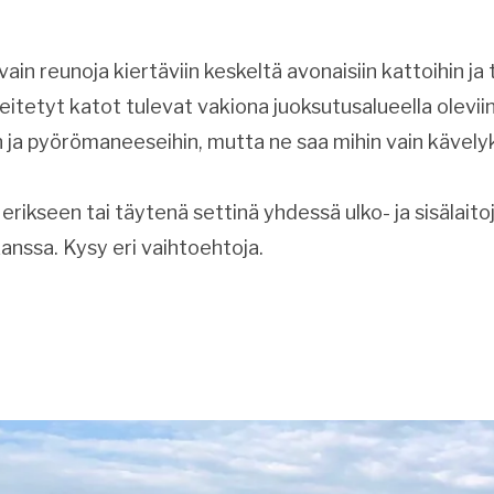
ain reunoja kiertäviin keskeltä avonaisiin kattoihin ja 
peitetyt katot tulevat vakiona juoksutusalueella olevii
n ja pyörömaneeseihin, mutta ne saa mihin vain kävel
erikseen tai täytenä settinä yhdessä ulko- ja sisälait
anssa. Kysy eri vaihtoehtoja.