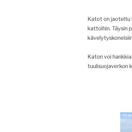
Katot on jaoteltu v
kattoihin. Täysin 
kävelytyskoneisii
Katon voi hankkia 
tuulisuojaverkon k