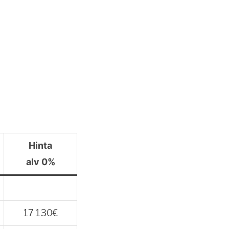
Hinta
alv 0%
17 130€