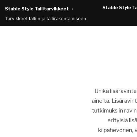
Skip
Stable Style Ta
Stable Style Tallitarvikkeet
to
Tarvikkeet talliin ja tallirakentamiseen.
content
Unika lisäravintei
aineita. Lisäravin
tutkimuksiin ravin
erityisiä li
kilpahevonen, v