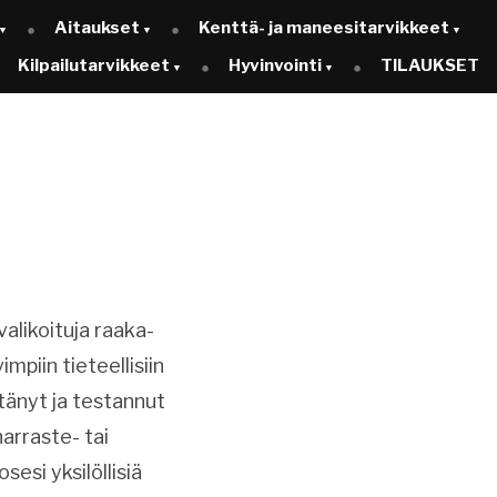
Aitaukset
Kenttä- ja maneesitarvikkeet
Kilpailutarvikkeet
Hyvinvointi
TILAUKSET
 valikoituja raaka-
mpiin tieteellisiin
ttänyt ja testannut
harraste- tai
esi yksilöllisiä