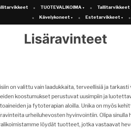
llitarvikkeet
TUOTEVALIKOIMA
Tallitarvikkeet
Kävelykoneet
Estetarvikkeet
Lisäravinteet
siin on valittu vain laadukkaita, terveellisiä ja tarkasti
teiden koostumukset perustuvat uusimpiin ja luotettavi
toaineiden ja fytoterapian aloilla. Unika on myös kehi
säravinteita urheiluhevosten hyvinvointiin. Olipa sinulla 
alikoimistamme löydät tuotteet, jotka vastaavat hevos